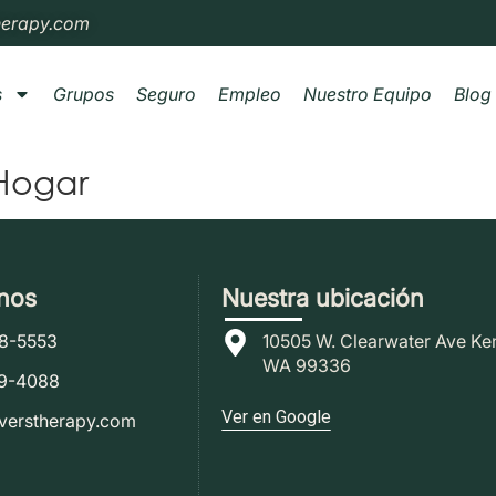
herapy.com
s
Grupos
Seguro
Empleo
Nuestro Equipo
Blog
 Hogar
nos
Nuestra ubicación
78-5553
10505 W. Clearwater Ave Ke
WA 99336
79-4088
Ver en Google
verstherapy.com